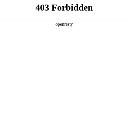
产品及服务
行业解决方案
合作伙伴
投资者关系
，非凡国际数码李刚详解AI for Proce
2025 / 07 / 15
的“AI时代的数字化转型——从战略到落地”主题论坛在非凡国际数码国际创新
展开了多层面的深入探讨，为与会者带来了一场关于AI时代企业数字化转
发表了题为“AI for Process——构建 Agent原生的企业” 主旨分