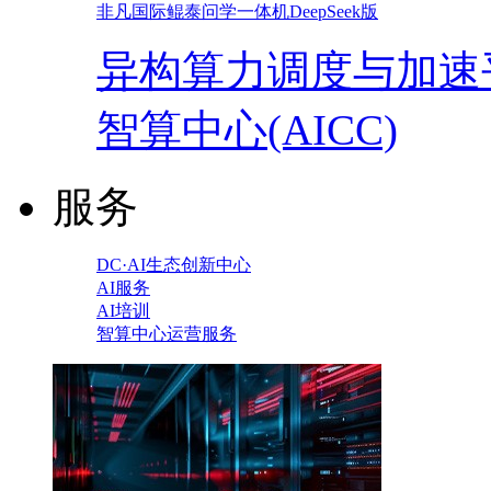
非凡国际鲲泰问学一体机DeepSeek版
异构算力调度与加速
智算中心(AICC)
服务
DC·AI生态创新中心
AI服务
AI培训
智算中心运营服务