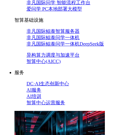
非凡国际问学 智能流程工作台
爱问学 PC本地部署大模型
智算基础设施
非凡国际鲲泰智算服务器
非凡国际鲲泰问学一体机
非凡国际鲲泰问学一体机DeepSeek版
异构算力调度与加速平台
智算中心(AICC)
服务
DC·AI生态创新中心
AI服务
AI培训
智算中心运营服务