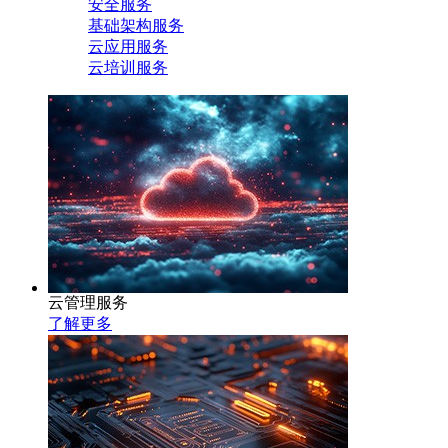
安全服务
基础架构服务
云应用服务
云培训服务
云管理服务
了解更多