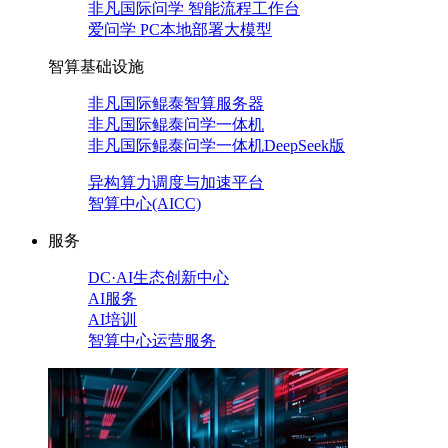
非凡国际问学 智能流程工作台
爱问学 PC本地部署大模型
智算基础设施
非凡国际鲲泰智算服务器
非凡国际鲲泰问学一体机
非凡国际鲲泰问学一体机DeepSeek版
异构算力调度与加速平台
智算中心(AICC)
服务
DC·AI生态创新中心
AI服务
AI培训
智算中心运营服务