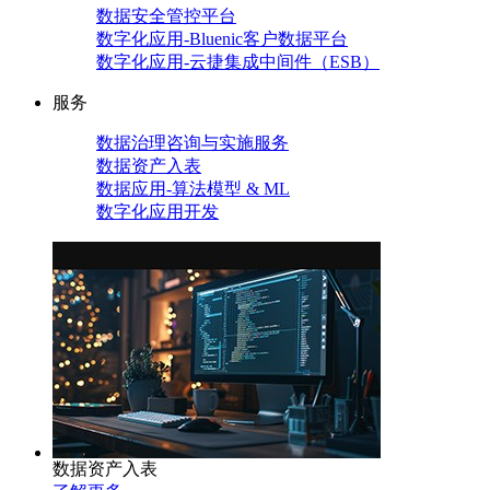
数据安全管控平台
数字化应用-Bluenic客户数据平台
数字化应用-云捷集成中间件（ESB）
服务
数据治理咨询与实施服务
数据资产入表
数据应用-算法模型 & ML
数字化应用开发
数据资产入表